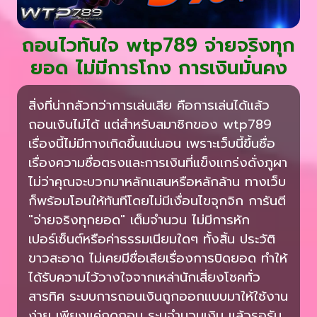
ถอนไวทันใจ wtp789 จ่ายจริงทุก
ยอด ไม่มีการโกง การเงินมั่นคง
สิ่งที่น่ากลัวกว่าการเล่นเสีย คือการเล่นได้แล้ว
ถอนเงินไม่ได้ แต่สำหรับสมาชิกของ wtp789
เรื่องนี้ไม่มีทางเกิดขึ้นแน่นอน เพราะเว็บนี้ขึ้นชื่อ
เรื่องความซื่อตรงและการเงินที่แข็งแกร่งดั่งภูผา
ไม่ว่าคุณจะบวกมาหลักแสนหรือหลักล้าน ทางเว็บ
ก็พร้อมโอนให้ทันทีโดยไม่มีเงื่อนไขจุกจิก การันตี
"จ่ายจริงทุกยอด" เต็มจำนวน ไม่มีการหัก
เปอร์เซ็นต์หรือค่าธรรมเนียมใดๆ ทั้งสิ้น ประวัติ
ขาวสะอาด ไม่เคยมีชื่อเสียเรื่องการบิดยอด ทำให้
ได้รับความไว้วางใจจากเหล่านักเสี่ยงโชคทั่ว
สารทิศ ระบบการถอนเงินถูกออกแบบมาให้ใช้งาน
ง่าย เพียงแค่กดถอน ระบุจำนวนเงิน แล้วรอรับ