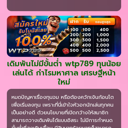
เดิมพันไม่มีขั้นต่ำ wtp789 ทุนน้อย
เล่นได้ กำไรมหาศาล เศรษฐีหน้า
ใหม่
หมดปัญหาเรื่องทุนจม หรือต้องควักเงินก้อนโต
เพื่อเริ่มลงทุน เพราะที่นี่เข้าใจหัวอกนักเล่นทุกคน
เป็นอย่างดี ด้วยนโยบายที่เปิดกว้างให้สมาชิก
สามารถวางเดิมพันได้แบบอิสระ ไม่มีการกำหนด
ขั้นต่ำที่สูงเกินเอื้อม มีสิบบาทร้อยบาทก็สามารถ